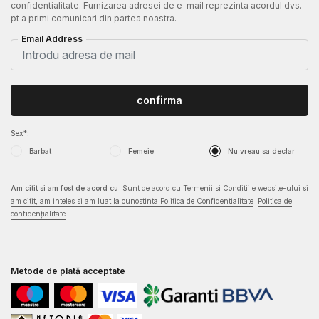
confidentialitate. Furnizarea adresei de e-mail reprezinta acordul dvs.
pt a primi comunicari din partea noastra.
Email Address
confirma
Sex*:
Barbat
Femeie
Nu vreau sa declar
Am citit si am fost de acord cu
Sunt de acord cu Termenii si Conditiile website-ului si
am citit, am inteles si am luat la cunostinta Politica de Confidentialitate
Politica de
confidențialitate
Metode de plată acceptate