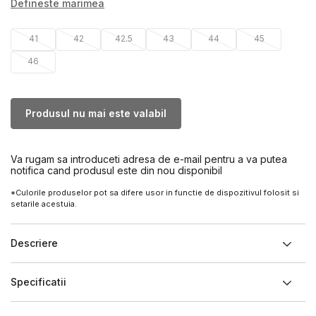
Defineste marimea
41
42
42.5
43
44
45
46
Produsul nu mai este valabil
Va rugam sa introduceti adresa de e-mail pentru a va putea
notifica cand produsul este din nou disponibil
*Culorile produselor pot sa difere usor in functie de dispozitivul folosit si
setarile acestuia.
Descriere
Specificatii