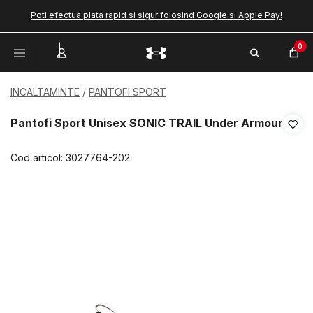
Poti efectua plata rapid si sigur folosind Google si Apple Pay!
0
INCALTAMINTE
PANTOFI SPORT
Pantofi Sport Unisex SONIC TRAIL Under Armour
Cod articol:
3027764-202