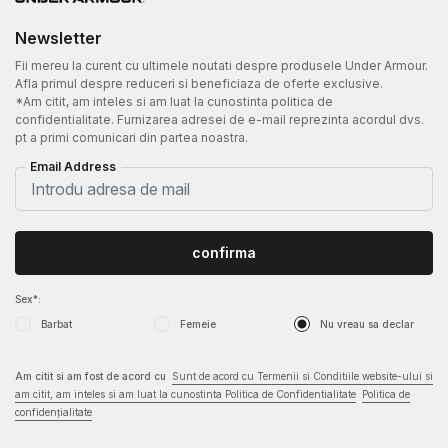
Newsletter
Fii mereu la curent cu ultimele noutati despre produsele Under Armour.
Afla primul despre reduceri si beneficiaza de oferte exclusive.
*Am citit, am inteles si am luat la cunostinta politica de
confidentialitate. Furnizarea adresei de e-mail reprezinta acordul dvs.
pt a primi comunicari din partea noastra.
Email Address
confirma
Sex*:
Barbat
Femeie
Nu vreau sa declar
Am citit si am fost de acord cu
Sunt de acord cu Termenii si Conditiile website-ului si
am citit, am inteles si am luat la cunostinta Politica de Confidentialitate
Politica de
confidențialitate