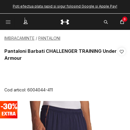
Poti efectua plata rapid si sigur folosind Google si Apple Pay!
0
IMBRACAMINTE
PANTALONI
Pantaloni Barbati CHALLENGER TRAINING Under
Armour
Cod articol:
6004044-411