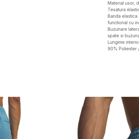
Material usor, d
Tesatura elastic
Banda elastica 
functional cu i
Buzunare later
spate si buzuna
Lungime interio
90% Poliester 
Caracteristici
Categorie
BRAND
GEN