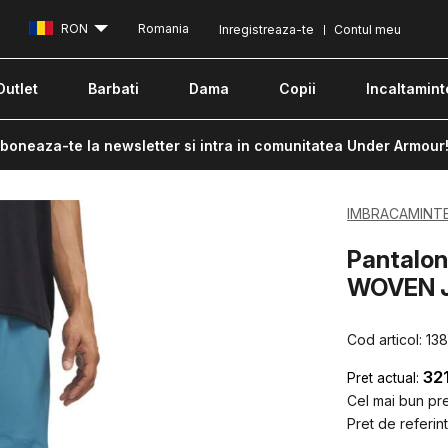
RON
Romania
Inregistreaza-te
Contul meu
Outlet
Barbati
Dama
Copii
Incaltamint
boneaza-te la newsletter si intra in comunitatea Under Armour
IMBRACAMINT
Pantalo
WOVEN J
Cod articol:
13
32
Pret actual:
Cel mai bun pret
Pret de referint