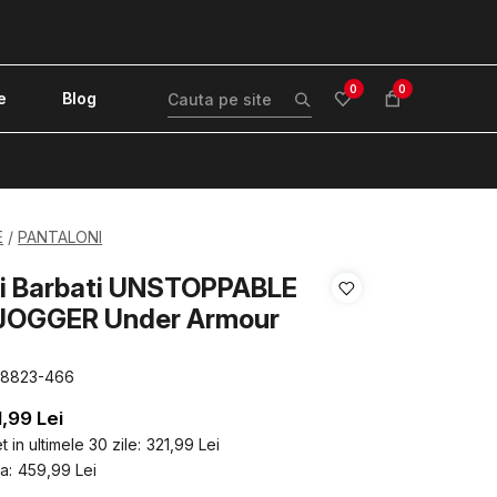
0
0
e
Blog
!
E
PANTALONI
ni Barbati UNSTOPPABLE
OGGER Under Armour
88823-466
1,99
Lei
 in ultimele 30 zile:
321,99
Lei
a:
459,99
Lei