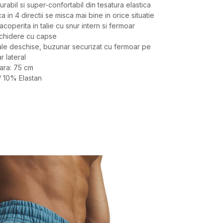
urabil si super-confortabil din tesatura elastica
a in 4 directii se misca mai bine in orice situatie
acoperita in talie cu snur intern si fermoar
nchidere cu capse
ale deschise, buzunar securizat cu fermoar pe
r lateral
ara: 75 cm
/ 10% Elastan
Valoare
PANTALONI
UNDER ARMOUR
BARBATI