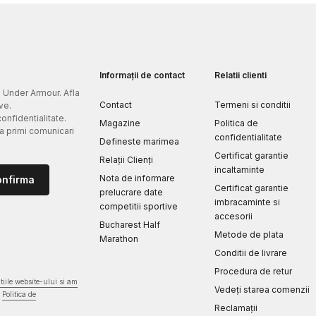
Informații de contact
Relatii clienti
e Under Armour. Afla
Contact
Termeni si conditii
ve.
confidentialitate.
Magazine
Politica de
 a primi comunicari
confidentialitate
Defineste marimea
Certificat garantie
Relații Clienți
incaltaminte
Nota de informare
onfirma
Certificat garantie
prelucrare date
imbracaminte si
competitii sportive
accesorii
Bucharest Half
Metode de plata
Marathon
Conditii de livrare
Procedura de retur
iile website-ului si am
Vedeți starea comenzii
Politica de
Reclamaţii