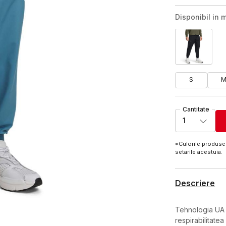
Disponibil in m
S
Cantitate
1
*Culorile produsel
setarile acestuia.
Descriere
Tehnologia UA 
respirabilitatea