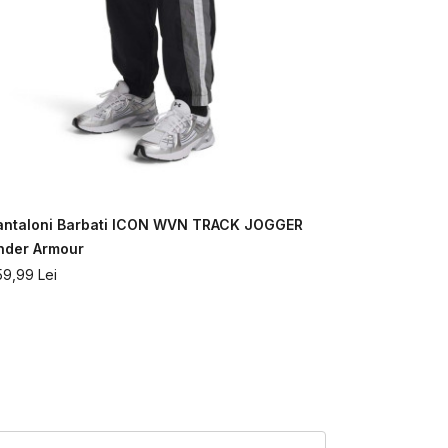
antaloni Barbati ICON WVN TRACK JOGGER
Pantaloni 
nder Armour
Under Armo
59,99
Lei
459,99
Lei