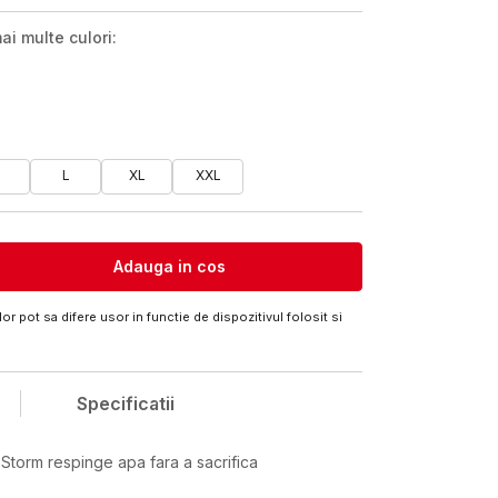
ai multe culori:
M
L
XL
XXL
Adauga in cos
or pot sa difere usor in functie de dispozitivul folosit si
Specificatii
Storm respinge apa fara a sacrifica