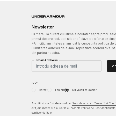
Newsletter
Fii mereu la curent cu ultimele noutati despre produsel
primul despre reduceri si beneficiaza de oferte exclusi
*Am citit, am inteles si am luat la cunostinta politica de 
Furnizarea adresei de e-mail reprezinta acordul dvs. pt
din partea noastra.
Email Address
c
Sex*:
Barbat
Femeie
Nu vreau sa declar
Am citit si am fost de acord cu
Sunt de acord cu Termenii si Condit
citit, am inteles si am luat la cunostinta Politica de Confidentialitate
confidențialitate