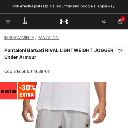
Poti efectua plata rapid si sigur folosind Google si Apple Pay!
0
IMBRACAMINTE
PANTALONI
Pantaloni Barbati RIVAL LIGHTWEIGHT JOGGER
Under Armour
Cod articol:
6014638-011