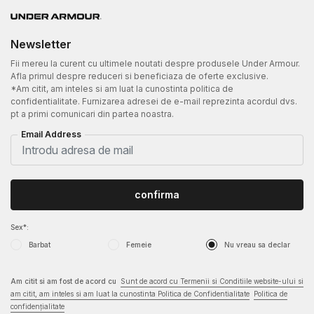
Newsletter
Fii mereu la curent cu ultimele noutati despre produsele Under Armour.
Afla primul despre reduceri si beneficiaza de oferte exclusive.
*Am citit, am inteles si am luat la cunostinta politica de
confidentialitate. Furnizarea adresei de e-mail reprezinta acordul dvs.
pt a primi comunicari din partea noastra.
Email Address
confirma
Sex*:
Barbat
Femeie
Nu vreau sa declar
Am citit si am fost de acord cu
Sunt de acord cu Termenii si Conditiile website-ului si
am citit, am inteles si am luat la cunostinta Politica de Confidentialitate
Politica de
confidențialitate