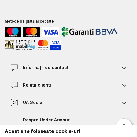
Metode de plată acceptate
Informații de contact
Contact
Relatii clienti
Magazine
Termeni si conditii
Defineste marimea
UA Social
Politica de confidentialitate
Relații Clienți
Facebook
Certificat garantie incaltaminte
Nota de informare prelucrare date competitii sportive
Despre Under Armour
Certificat garantie imbracaminte si accesorii
Bucharest Half Marathon
Acest site foloseste cookie-uri
Despre noi
Metode de plata