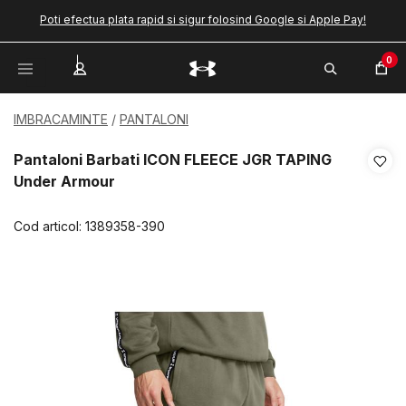
Poti efectua plata rapid si sigur folosind Google si Apple Pay!
0
IMBRACAMINTE
PANTALONI
Pantaloni Barbati ICON FLEECE JGR TAPING
Under Armour
Cod articol:
1389358-390