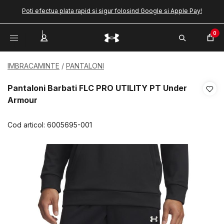
Poti efectua plata rapid si sigur folosind Google si Apple Pay!
0
IMBRACAMINTE
PANTALONI
Pantaloni Barbati FLC PRO UTILITY PT Under
Armour
Cod articol:
6005695-001