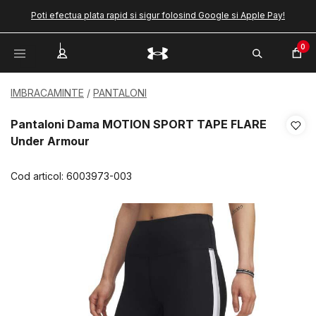
Poti efectua plata rapid si sigur folosind Google si Apple Pay!
0
IMBRACAMINTE
PANTALONI
Pantaloni Dama MOTION SPORT TAPE FLARE
Under Armour
Cod articol:
6003973-003