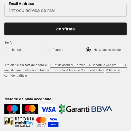
Email Address
confirma
Sex*:
Barbat
Femeie
Nu vreau sa declar
Am citit si am fost de acord cu
Sunt de acord cu Termenii si Conditiile website-ului si
am citit, am inteles si am luat la cunostinta Politica de Confidentialitate
Politica de
confidențialitate
Metode de plată acceptate