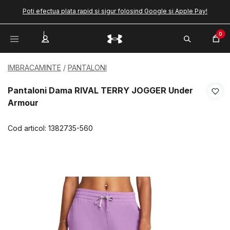
Poti efectua plata rapid si sigur folosind Google si Apple Pay!
0
IMBRACAMINTE
PANTALONI
Pantaloni Dama RIVAL TERRY JOGGER Under
Armour
Cod articol:
1382735-560