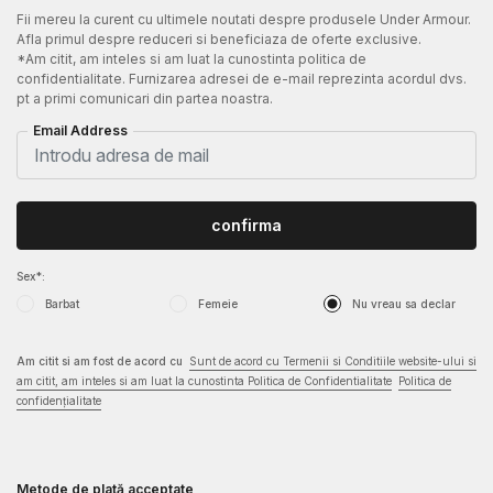
Fii mereu la curent cu ultimele noutati despre produsele Under Armour.
Afla primul despre reduceri si beneficiaza de oferte exclusive.
*Am citit, am inteles si am luat la cunostinta politica de
confidentialitate. Furnizarea adresei de e-mail reprezinta acordul dvs.
pt a primi comunicari din partea noastra.
Email Address
confirma
Sex*:
Barbat
Femeie
Nu vreau sa declar
Am citit si am fost de acord cu
Sunt de acord cu Termenii si Conditiile website-ului si
am citit, am inteles si am luat la cunostinta Politica de Confidentialitate
Politica de
confidențialitate
Metode de plată acceptate