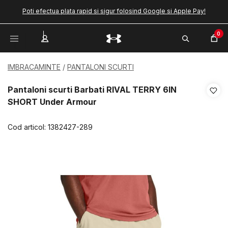
Poti efectua plata rapid si sigur folosind Google si Apple Pay!
0
IMBRACAMINTE
PANTALONI SCURTI
Pantaloni scurti Barbati RIVAL TERRY 6IN
SHORT Under Armour
Cod articol:
1382427-289