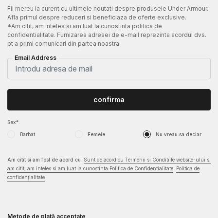
Fii mereu la curent cu ultimele noutati despre produsele Under Armour.
Afla primul despre reduceri si beneficiaza de oferte exclusive.
*Am citit, am inteles si am luat la cunostinta politica de
confidentialitate. Furnizarea adresei de e-mail reprezinta acordul dvs.
pt a primi comunicari din partea noastra.
Email Address
confirma
Sex*:
Barbat
Femeie
Nu vreau sa declar
Am citit si am fost de acord cu
Sunt de acord cu Termenii si Conditiile website-ului si
am citit, am inteles si am luat la cunostinta Politica de Confidentialitate
Politica de
confidențialitate
Metode de plată acceptate