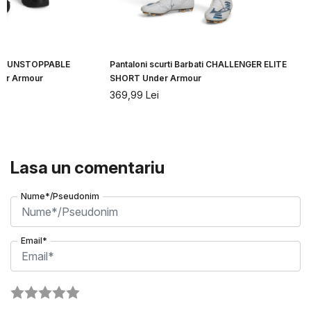
bati UNSTOPPABLE
Pantaloni scurti Barbati CHALLENGER ELITE
er Armour
SHORT Under Armour
369,99
Lei
Lasa un comentariu
Nume*/Pseudonim
Email*