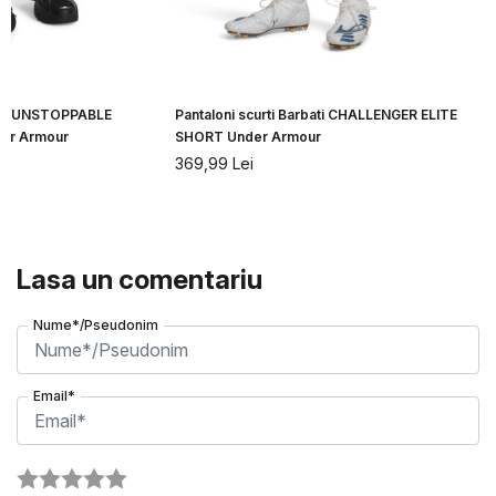
bati UNSTOPPABLE
Pantaloni scurti Barbati CHALLENGER ELITE
er Armour
SHORT Under Armour
369,99
Lei
Lasa un comentariu
Nume*/Pseudonim
Email*