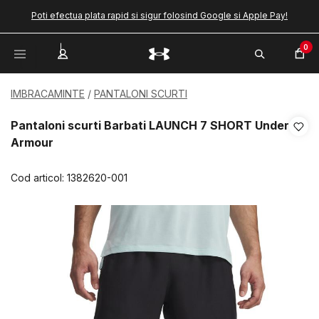
Poti efectua plata rapid si sigur folosind Google si Apple Pay!
0
IMBRACAMINTE
PANTALONI SCURTI
Pantaloni scurti Barbati LAUNCH 7 SHORT Under
Armour
Cod articol:
1382620-001