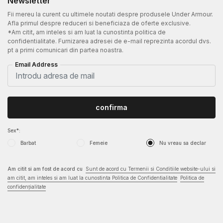
Newsletter
Fii mereu la curent cu ultimele noutati despre produsele Under Armour.
Afla primul despre reduceri si beneficiaza de oferte exclusive.
*Am citit, am inteles si am luat la cunostinta politica de
confidentialitate. Furnizarea adresei de e-mail reprezinta acordul dvs.
pt a primi comunicari din partea noastra.
Email Address
confirma
Sex*:
Barbat
Femeie
Nu vreau sa declar
Am citit si am fost de acord cu
Sunt de acord cu Termenii si Conditiile website-ului si
am citit, am inteles si am luat la cunostinta Politica de Confidentialitate
Politica de
confidențialitate