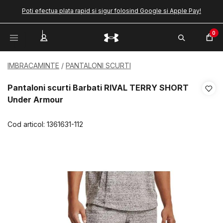
Poti efectua plata rapid si sigur folosind Google si Apple Pay!
0
IMBRACAMINTE
PANTALONI SCURTI
Pantaloni scurti Barbati RIVAL TERRY SHORT
Under Armour
Cod articol:
1361631-112