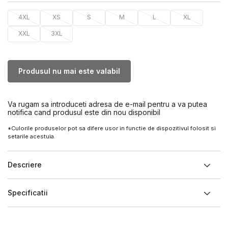
4XL
XS
S
M
L
XL
XXL
3XL
Produsul nu mai este valabil
Va rugam sa introduceti adresa de e-mail pentru a va putea
notifica cand produsul este din nou disponibil
*Culorile produselor pot sa difere usor in functie de dispozitivul folosit si
setarile acestuia.
Descriere
Specificatii