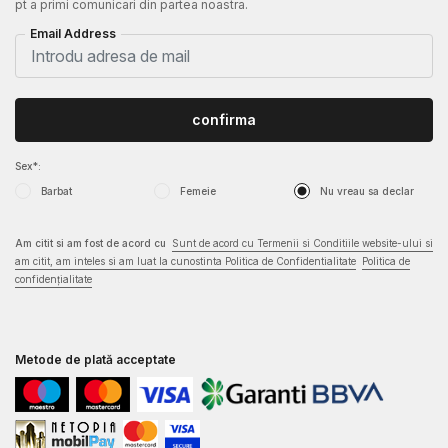
pt a primi comunicari din partea noastra.
Email Address
confirma
Sex*:
Barbat
Femeie
Nu vreau sa declar
Am citit si am fost de acord cu
Sunt de acord cu Termenii si Conditiile website-ului si
am citit, am inteles si am luat la cunostinta Politica de Confidentialitate
Politica de
confidențialitate
Metode de plată acceptate