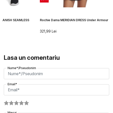
ma VANISH SEAMLESS
Rochie Dama MERIDIAN DRESS Under Armour
r
321,99
Lei
Lasa un comentariu
Nume*/Pseudonim
Email*
Mesaj