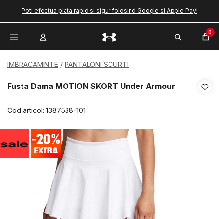
Poti efectua plata rapid si sigur folosind Google si Apple Pay!
0
IMBRACAMINTE
PANTALONI SCURTI
Fusta Dama MOTION SKORT Under Armour
Cod articol:
1387538-101