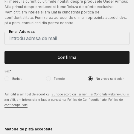
Fii mereu la curent cu ultimele noutati despre produsele Under Armour.
Afla primul despre reduceri si beneficiaza de oferte exclusive.
*Am citit, am inteles si am luat la cunostinta politica de
confidentialitate. Furnizarea adresei de e-mail reprezinta acordul dvs.
pt a primi comunicari din partea noastra.
Email Address
confirma
Sex*:
Barbat
Femeie
Nu vreau sa declar
Am citit si am fost de acord cu
Sunt de acord cu Termenii si Conditiile website-ului si
am citit, am inteles si am luat la cunostinta Politica de Confidentialitate
Politica de
confidențialitate
Metode de plată acceptate