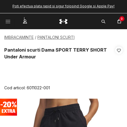
Poti efectua plata rapid si sigur folosind Google si Apple Pay!
0
IMBRACAMINTE
PANTALONI SCURTI
Pantaloni scurti Dama SPORT TERRY SHORT
Under Armour
Cod articol:
6011022-001