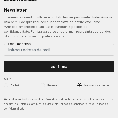
Newsletter
Fii mereu la curent cu ultimele noutati despre produsele Under Armour.
Afla primul despre reduceri si beneficiaza de oferte exclusive.
*Am citit, am inteles si am luat la cunostinta politica de
confidentialitate. Furnizarea adresei de e-mail reprezinta acordul dvs.
pt a primi comunicari din partea noastra.
Email Address
confirma
Sex*:
Barbat
Femeie
Nu vreau sa declar
Am citit si am fost de acord cu
Sunt de acord cu Termenii si Conditiile website-ului si
am citit, am inteles si am luat la cunostinta Politica de Confidentialitate
Politica de
confidențialitate