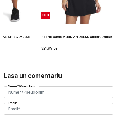
30
%
ma VANISH SEAMLESS
Rochie Dama MERIDIAN DRESS Under Armour
r
321,99
Lei
Lasa un comentariu
Nume*/Pseudonim
Email*