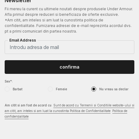
Newsletter
Fii mereu la curent cu ultimele noutati despre produsele Under Armour.
Afla primul despre reduceri si beneficiaza de oferte exclusive.
*Am citit, am inteles si am luat la cunostinta politica de
confidentialitate. Furnizarea adresei de e-mail reprezinta acordul dvs.
pt a primi comunicari din partea noastra.
Email Address
confirma
Sex*:
Barbat
Femeie
Nu vreau sa declar
Am citit si am fost de acord cu
Sunt de acord cu Termenii si Conditiile website-ului si
am citit, am inteles si am luat la cunostinta Politica de Confidentialitate
Politica de
confidențialitate