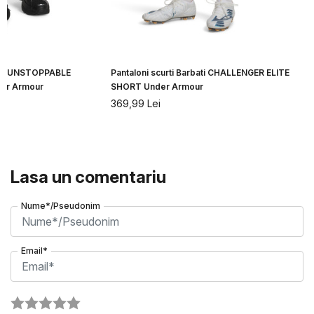
bati UNSTOPPABLE
Pantaloni scurti Barbati CHALLENGER ELITE
er Armour
SHORT Under Armour
369,99
Lei
Lasa un comentariu
Nume*/Pseudonim
Email*