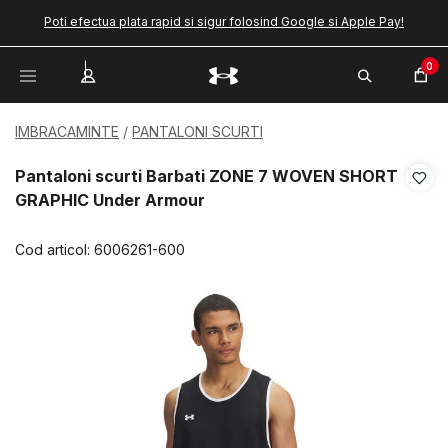
Poti efectua plata rapid si sigur folosind Google si Apple Pay!
0
IMBRACAMINTE
PANTALONI SCURTI
Pantaloni scurti Barbati ZONE 7 WOVEN SHORT
GRAPHIC Under Armour
Cod articol:
6006261-600