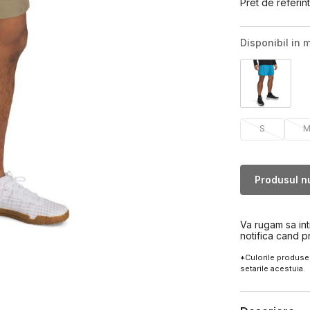
Pret de referint
Disponibil in m
S
Produsul nu
Va rugam sa in
notifica cand p
*Culorile produsel
setarile acestuia.