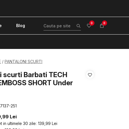
0
0
e
Blog
!
E
PANTALONI SCURTI
i scurti Barbati TECH
EMBOSS SHORT Under
77137-251
9,99
Lei
 in ultimele 30 zile:
139,99
Lei