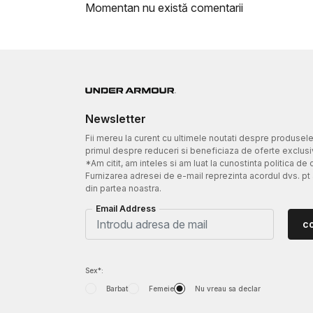
Momentan nu există comentarii
Newsletter
Fii mereu la curent cu ultimele noutati despre produsel
primul despre reduceri si beneficiaza de oferte exclusi
*Am citit, am inteles si am luat la cunostinta politica de 
Furnizarea adresei de e-mail reprezinta acordul dvs. pt
din partea noastra.
Email Address
c
Sex*:
Barbat
Femeie
Nu vreau sa declar