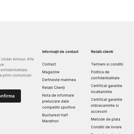
Informații de contact
Relatii clienti
e Under Armour. Afla
Contact
Termeni si conditii
ve.
confidentialitate.
Magazine
Politica de
 a primi comunicari
confidentialitate
Defineste marimea
Certificat garantie
Relații Clienți
incaltaminte
Nota de informare
onfirma
Certificat garantie
prelucrare date
imbracaminte si
competitii sportive
accesorii
Bucharest Half
Metode de plata
Marathon
Conditii de livrare