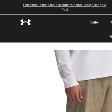
Poti efectua plata rapid si sigur folosind Google si Apple
Pay!
Sale
A