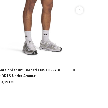
antaloni scurti Barbati UNSTOPPABLE FLEECE
Pantaloni s
HORTS Under Armour
SHORT Und
49,99
Lei
349,99
Lei