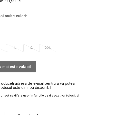
a:
199,99
Lei
ai multe culori:
M
L
XL
XXL
 mai este valabil
troduceti adresa de e-mail pentru a va putea
rodusul este din nou disponibil
or pot sa difere usor in functie de dispozitivul folosit si