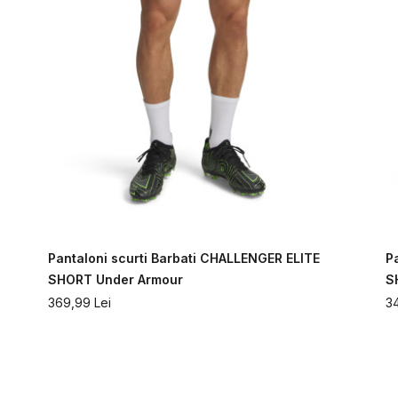
Pantaloni scurti Barbati CHALLENGER ELITE
P
SHORT Under Armour
S
369,99
Lei
3