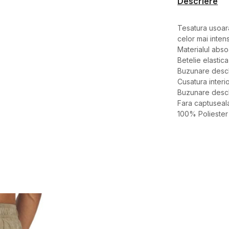
Descriere
Tesatura usoara
celor mai inte
Materialul abso
Betelie elastica
Buzunare desch
Cusatura interi
Buzunare desch
Fara captuseal
100% Poliester
Caracteristici
Categorie
BRAND
GEN