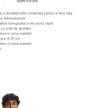
Specificatii
 si durabila este construita pentru a face fata
nse antrenamente
arbe transpiratia si se usuca rapid
 cu siret de ajustare
ise in zona mainilor
oara: 8.25 cm
ise in zona mainilor
a
Valoare
PANTALONI SCURTI
UNDER ARMOUR
BARBATI