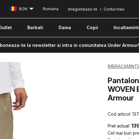
RON
Romania
Inregistreaza-te
Contul meu
Outlet
Barbati
Dama
Copii
Incaltamint
boneaza-te la newsletter si intra in comunitatea Under Armour
IMBRACAMINT
Pantalon
WOVEN 
Armour
Cod articol:
13
13
Pret actual:
Cel mai bun pret