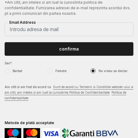
*Am citit, am inteles si am luat la cunostinta politica de
confidentialitate. Furnizarea adresei de e-mail reprezinta acordul dvs.
pt a primi comunicari din partea noastra.
Email Address
confirma
Sex*:
Barbat
Femeie
Nu vreau sa declar
Am citit si am fost de acord cu
Sunt de acord cu Termenii si Conditiile website-ului si
am citit, am inteles si am luat la cunostinta Politica de Confidentialitate
Politica de
confidențialitate
Metode de plată acceptate