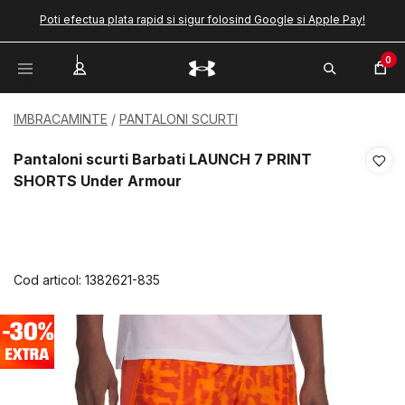
Poti efectua plata rapid si sigur folosind Google si Apple Pay!
0
IMBRACAMINTE
PANTALONI SCURTI
Pantaloni scurti Barbati LAUNCH 7 PRINT
SHORTS Under Armour
Cod articol:
1382621-835