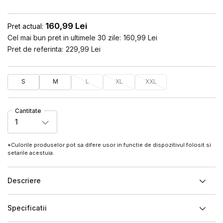
160,99
Lei
Pret actual:
Cel mai bun pret in ultimele 30 zile:
160,99
Lei
Pret de referinta:
229,99
Lei
S
M
L
XL
XXL
Cantitate
1
*Culorile produselor pot sa difere usor in functie de dispozitivul folosit si
setarile acestuia.
Descriere
Specificatii