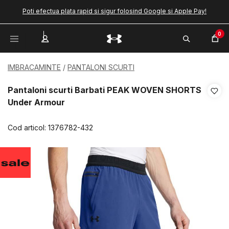
Poti efectua plata rapid si sigur folosind Google si Apple Pay!
0
IMBRACAMINTE
PANTALONI SCURTI
Pantaloni scurti Barbati PEAK WOVEN SHORTS
Under Armour
Cod articol:
1376782-432