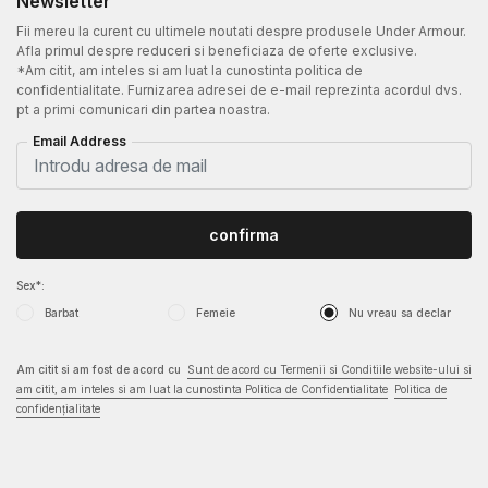
Newsletter
Fii mereu la curent cu ultimele noutati despre produsele Under Armour.
Afla primul despre reduceri si beneficiaza de oferte exclusive.
*Am citit, am inteles si am luat la cunostinta politica de
confidentialitate. Furnizarea adresei de e-mail reprezinta acordul dvs.
pt a primi comunicari din partea noastra.
Email Address
confirma
Sex*:
Barbat
Femeie
Nu vreau sa declar
Am citit si am fost de acord cu
Sunt de acord cu Termenii si Conditiile website-ului si
am citit, am inteles si am luat la cunostinta Politica de Confidentialitate
Politica de
confidențialitate