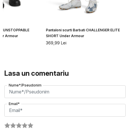
bati UNSTOPPABLE
Pantaloni scurti Barbati CHALLENGER ELITE
er Armour
SHORT Under Armour
369,99
Lei
Lasa un comentariu
Nume*/Pseudonim
Email*