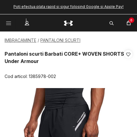
Poti efectua plata rapid si sigur folosind Google si Apple Pay!
0
IMBRACAMINTE
PANTALONI SCURTI
Pantaloni scurti Barbati CORE+ WOVEN SHORTS
Under Armour
Cod articol:
1385978-002