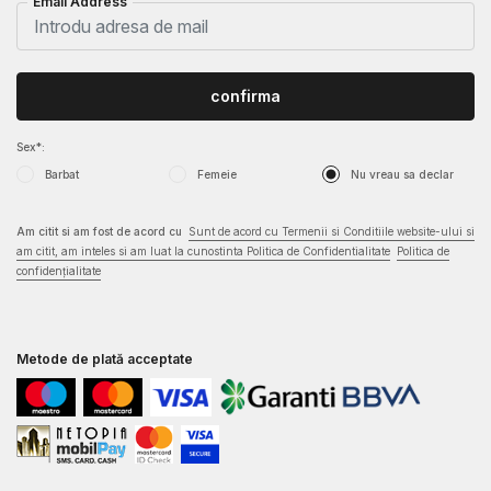
Email Address
confirma
Sex*:
Barbat
Femeie
Nu vreau sa declar
Am citit si am fost de acord cu
Sunt de acord cu Termenii si Conditiile website-ului si
am citit, am inteles si am luat la cunostinta Politica de Confidentialitate
Politica de
confidențialitate
Metode de plată acceptate