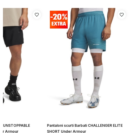
bati UNSTOPPABLE
Pantaloni scurti Barbati CHALLENGER ELITE
er Armour
SHORT Under Armour