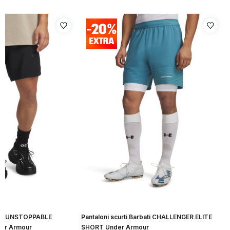
bati UNSTOPPABLE
Pantaloni scurti Barbati CHALLENGER ELITE
er Armour
SHORT Under Armour