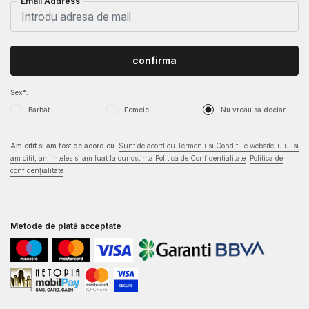
Email Address
confirma
Sex*:
Barbat
Femeie
Nu vreau sa declar
Am citit si am fost de acord cu
Sunt de acord cu Termenii si Conditiile website-ului si
am citit, am inteles si am luat la cunostinta Politica de Confidentialitate
Politica de
confidențialitate
Metode de plată acceptate