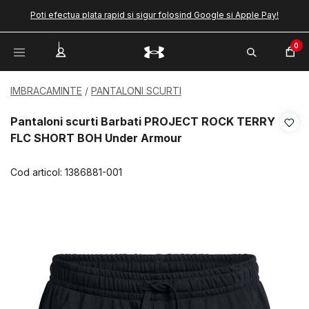
Poti efectua plata rapid si sigur folosind Google si Apple Pay!
0
IMBRACAMINTE
PANTALONI SCURTI
Pantaloni scurti Barbati PROJECT ROCK TERRY
FLC SHORT BOH Under Armour
Cod articol:
1386881-001