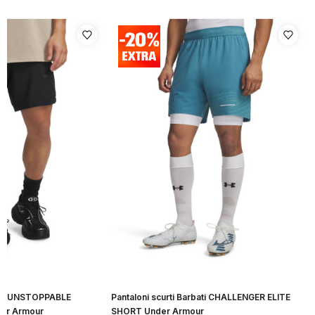
bati UNSTOPPABLE
Pantaloni scurti Barbati CHALLENGER ELITE
er Armour
SHORT Under Armour