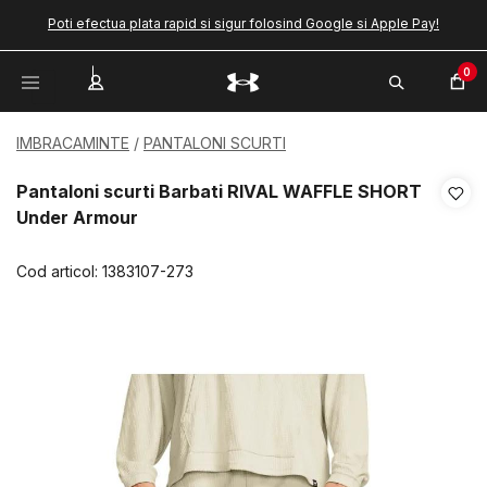
Poti efectua plata rapid si sigur folosind Google si Apple Pay!
0
IMBRACAMINTE
PANTALONI SCURTI
Pantaloni scurti Barbati RIVAL WAFFLE SHORT
Under Armour
Cod articol:
1383107-273