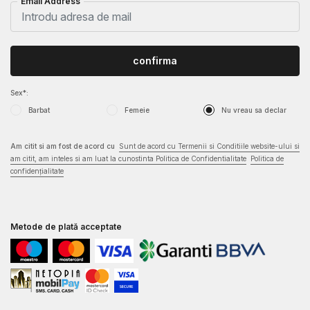
Email Address
confirma
Sex*:
Barbat
Femeie
Nu vreau sa declar
Am citit si am fost de acord cu
Sunt de acord cu Termenii si Conditiile website-ului si
am citit, am inteles si am luat la cunostinta Politica de Confidentialitate
Politica de
confidențialitate
Metode de plată acceptate