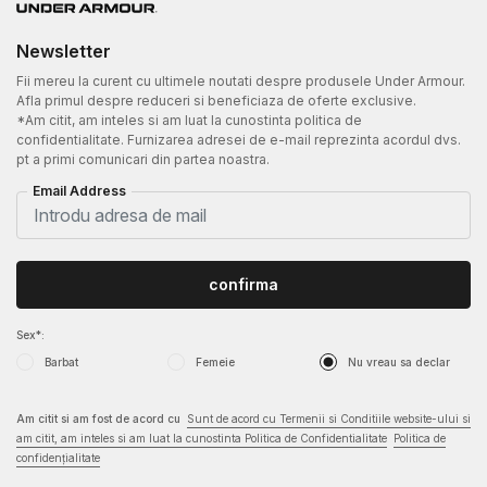
Newsletter
Fii mereu la curent cu ultimele noutati despre produsele Under Armour.
Afla primul despre reduceri si beneficiaza de oferte exclusive.
*Am citit, am inteles si am luat la cunostinta politica de
confidentialitate. Furnizarea adresei de e-mail reprezinta acordul dvs.
pt a primi comunicari din partea noastra.
Email Address
confirma
Sex*:
Barbat
Femeie
Nu vreau sa declar
Am citit si am fost de acord cu
Sunt de acord cu Termenii si Conditiile website-ului si
am citit, am inteles si am luat la cunostinta Politica de Confidentialitate
Politica de
confidențialitate