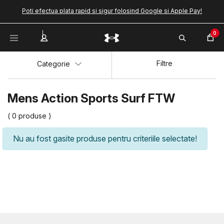
Poti efectua plata rapid si sigur folosind Google si Apple Pay!
0
Filtre
Categorie
Mens Action Sports Surf FTW
( 0 produse )
Nu au fost gasite produse pentru criteriile selectate!