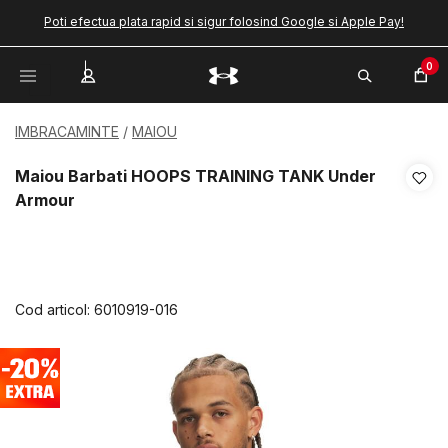
Poti efectua plata rapid si sigur folosind Google si Apple Pay!
0
IMBRACAMINTE
MAIOU
Maiou Barbati HOOPS TRAINING TANK Under
Armour
Cod articol:
6010919-016