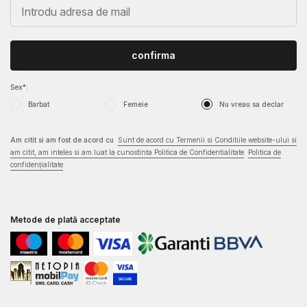
confirma
Sex*:
Barbat
Femeie
Nu vreau sa declar
Am citit si am fost de acord cu
Sunt de acord cu Termenii si Conditiile website-ului si
am citit, am inteles si am luat la cunostinta Politica de Confidentialitate
Politica de
confidențialitate
Metode de plată acceptate