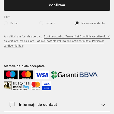
confirma
Sex*:
Barbat
Femeie
Nu vreau sa declar
Am citit si am fost de acord cu
Sunt de acord cu Termenii si Conditiile website-ului si
am citit, am inteles si am luat la cunostinta Politica de Confidentialitate
Politica de
confidențialitate
Metode de plată acceptate
Informații de contact