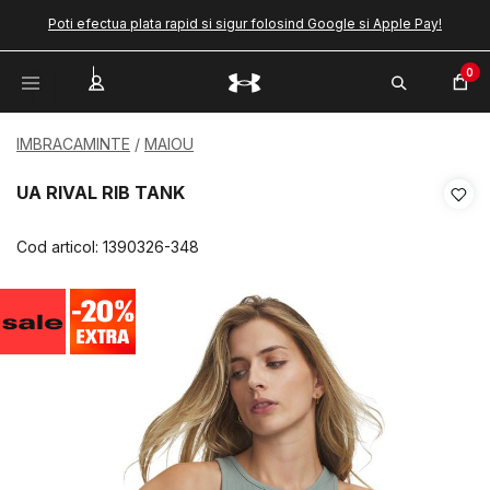
Poti efectua plata rapid si sigur folosind Google si Apple Pay!
0
IMBRACAMINTE
MAIOU
UA RIVAL RIB TANK
Cod articol:
1390326-348