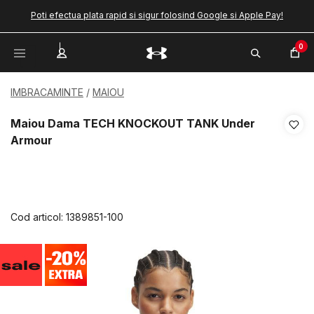
Poti efectua plata rapid si sigur folosind Google si Apple Pay!
0
IMBRACAMINTE
MAIOU
Maiou Dama TECH KNOCKOUT TANK Under
Armour
Cod articol:
1389851-100