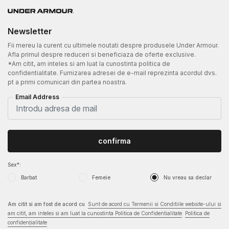
Newsletter
Fii mereu la curent cu ultimele noutati despre produsele Under Armour.
Afla primul despre reduceri si beneficiaza de oferte exclusive.
*Am citit, am inteles si am luat la cunostinta politica de
confidentialitate. Furnizarea adresei de e-mail reprezinta acordul dvs.
pt a primi comunicari din partea noastra.
Email Address
confirma
Sex*:
Barbat
Femeie
Nu vreau sa declar
Am citit si am fost de acord cu
Sunt de acord cu Termenii si Conditiile website-ului si
am citit, am inteles si am luat la cunostinta Politica de Confidentialitate
Politica de
confidențialitate