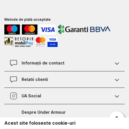
Metode de plată acceptate
Informații de contact
Contact
Relatii clienti
Magazine
Termeni si conditii
Defineste marimea
UA Social
Politica de confidentialitate
Relații Clienți
Facebook
Certificat garantie incaltaminte
Nota de informare prelucrare date competitii sportive
Despre Under Armour
Certificat garantie imbracaminte si accesorii
Bucharest Half Marathon
Acest site foloseste cookie-uri
Despre noi
Metode de plata