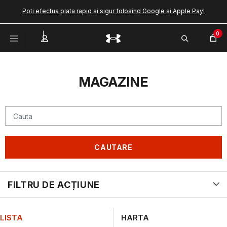
Poti efectua plata rapid si sigur folosind Google si Apple Pay!
0
MAGAZINE
CAUTARE
FILTRU DE ACȚIUNE
LISTA
HARTA