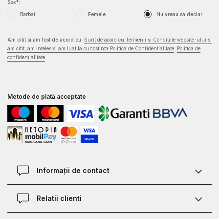
Sex*:
Brand store
Barbat
Femeie
Nu vreau sa declar
Soseaua Pacurari
Am citit si am fost de acord cu
Sunt de acord cu Termenii si Conditiile website-ului si
Iasi
am citit, am inteles si am luat la cunostinta Politica de Confidentialitate
Politica de
0792557722
confidențialitate
cale
Metode de plată acceptate
AFI BRASOV
Brand store
Bulevardul 15 Noiembrie 78
Brasov
0790710702
Informații de contact
cale
Contact
Relatii clienti
Magazine
CLUJ