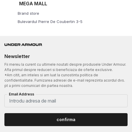
MEGA MALL
Brand store
Bulevardul Pierre De Coubertin 3-5
Bucuresti
0736372626
cale
Newsletter
Fii mereu la curent cu ultimele noutati despre produsele Under Armour.
AFI COTROCENI
Afla primul despre reduceri si beneficiaza de oferte exclusive.
*Am citit, am inteles si am luat la cunostinta politica de
Brand store
confidentialitate. Furnizarea adresei de e-mail reprezinta acordul dvs.
Bulevardul General Vasile Milea 4
pt a primi comunicari din partea noastra.
Bucuresti
Email Address
0736372717
cale
confirma
IASI