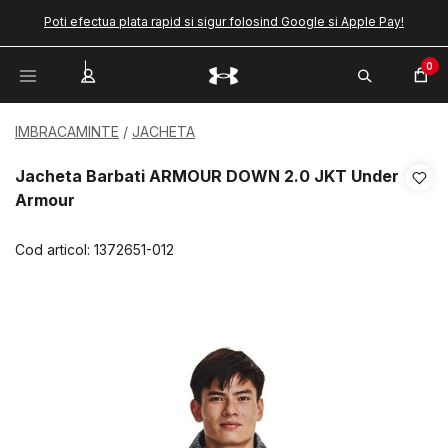
Poti efectua plata rapid si sigur folosind Google si Apple Pay!
0
IMBRACAMINTE
JACHETA
Jacheta Barbati ARMOUR DOWN 2.0 JKT Under
Armour
Cod articol:
1372651-012