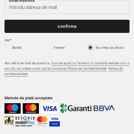
Email Address
confirma
Sex*:
Barbat
Femeie
Nu vreau sa declar
Am citit si am fost de acord cu
Sunt de acord cu Termenii si Conditiile website-ului si
am citit, am inteles si am luat la cunostinta Politica de Confidentialitate
Politica de
confidențialitate
Metode de plată acceptate