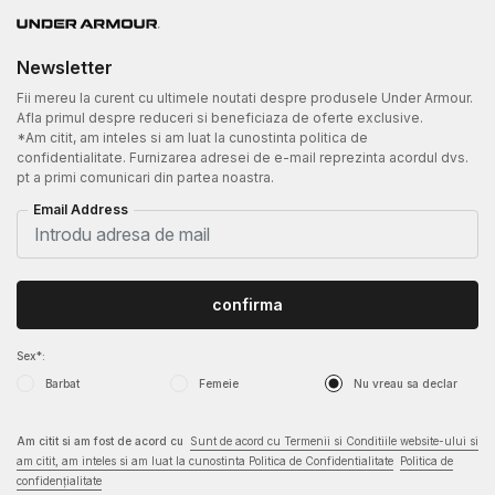
Newsletter
Fii mereu la curent cu ultimele noutati despre produsele Under Armour.
Afla primul despre reduceri si beneficiaza de oferte exclusive.
*Am citit, am inteles si am luat la cunostinta politica de
confidentialitate. Furnizarea adresei de e-mail reprezinta acordul dvs.
pt a primi comunicari din partea noastra.
Email Address
confirma
Sex*:
Barbat
Femeie
Nu vreau sa declar
Am citit si am fost de acord cu
Sunt de acord cu Termenii si Conditiile website-ului si
am citit, am inteles si am luat la cunostinta Politica de Confidentialitate
Politica de
confidențialitate