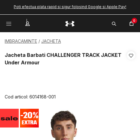
Poti efectua plata rapid si sigur folosind Google si Apple Pay!
0
IMBRACAMINTE
JACHETA
Jacheta Barbati CHALLENGER TRACK JACKET
Under Armour
Cod articol:
6014168-001