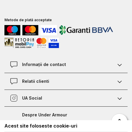
Metode de plată acceptate
Informații de contact
Contact
Relatii clienti
Magazine
Termeni si conditii
Defineste marimea
UA Social
Politica de confidentialitate
Relații Clienți
Facebook
Certificat garantie incaltaminte
Nota de informare prelucrare date competitii sportive
Despre Under Armour
Certificat garantie imbracaminte si accesorii
Bucharest Half Marathon
Acest site foloseste cookie-uri
Despre noi
Metode de plata