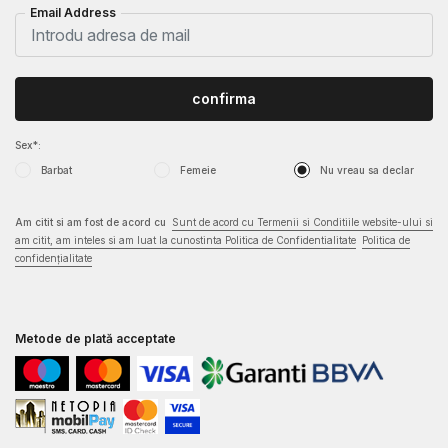
Email Address
confirma
Sex*:
Barbat
Femeie
Nu vreau sa declar
Am citit si am fost de acord cu
Sunt de acord cu Termenii si Conditiile website-ului si
am citit, am inteles si am luat la cunostinta Politica de Confidentialitate
Politica de
confidențialitate
Metode de plată acceptate