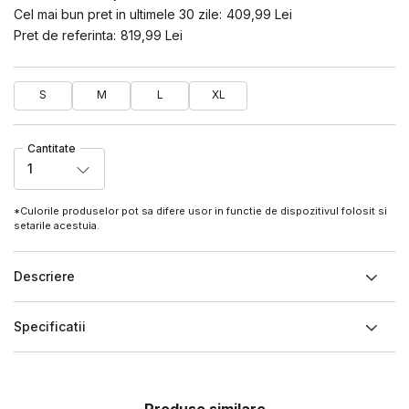
Cel mai bun pret in ultimele 30 zile:
409,99
Lei
Pret de referinta:
819,99
Lei
S
M
L
XL
Cantitate
1
*Culorile produselor pot sa difere usor in functie de dispozitivul folosit si
setarile acestuia.
Descriere
Specificatii