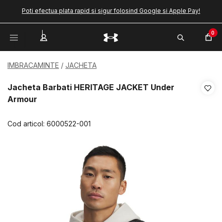
Poti efectua plata rapid si sigur folosind Google si Apple Pay!
0
IMBRACAMINTE
JACHETA
Jacheta Barbati HERITAGE JACKET Under
Armour
Cod articol:
6000522-001