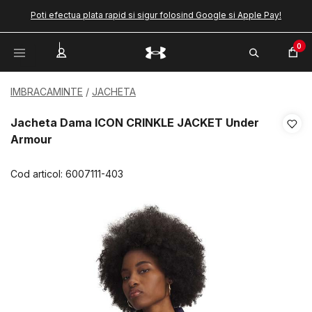
Poti efectua plata rapid si sigur folosind Google si Apple Pay!
0
IMBRACAMINTE
JACHETA
Jacheta Dama ICON CRINKLE JACKET Under
Armour
Cod articol:
6007111-403