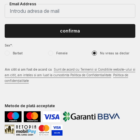
Email Address
confirma
Sex*:
Barbat
Femeie
Nu vreau sa declar
Am citit si am fost de acord cu
Sunt de acord cu Termenii si Conditiile website-ului si
am citit, am inteles si am luat la cunostinta Politica de Confidentialitate
Politica de
confidențialitate
Metode de plată acceptate