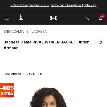
Poti efectua plata rapid si sigur folosind Google si Apple Pay!
0
IMBRACAMINTE
JACHETA
Jacheta Dama RIVAL WOVEN JACKET Under
Armour
Cod articol:
1389631-001