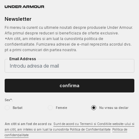
Newsletter
Fii mereu la curent cu ultimele noutati despre produsele Under Armour.
Afla primul despre reduceri si beneficiaza de oferte exclusive.
*Am citit, am inteles si am luat la cunostinta politica de
confidentialitate. Furnizarea adresei de e-mail reprezinta acordul dvs.
pt a primi comunicari din partea noastra.
Email Address
confirma
Sex*:
Barbat
Femeie
Nu vreau sa declar
Am citit si am fost de acord cu
Sunt de acord cu Termenii si Conditiile website-ului si
am citit, am inteles si am luat la cunostinta Politica de Confidentialitate
Politica de
confidențialitate