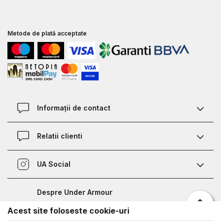
Metode de plată acceptate
Informații de contact
Contact
Relatii clienti
Magazine
Termeni si conditii
Defineste marimea
UA Social
Politica de confidentialitate
Relații Clienți
Facebook
Certificat garantie incaltaminte
Nota de informare prelucrare date competitii sportive
Despre Under Armour
Certificat garantie imbracaminte si accesorii
Bucharest Half Marathon
Acest site foloseste cookie-uri
Despre noi
Metode de plata