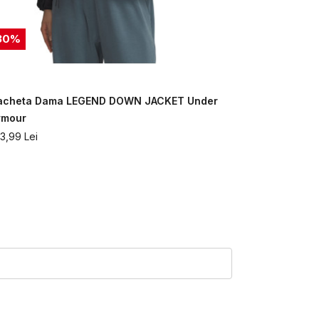
30
%
60
%
acheta Dama LEGEND DOWN JACKET Under
Jacheta D
rmour
JACKET Un
13,99
Lei
611,99
Lei