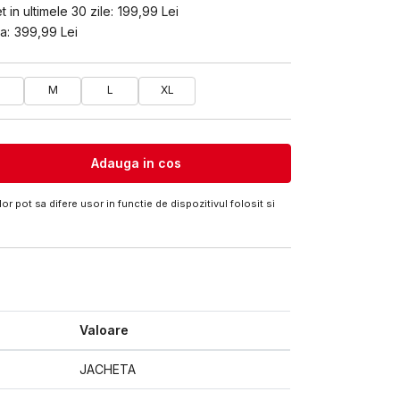
 in ultimele 30 zile:
199,99
Lei
a:
399,99
Lei
M
L
XL
Adauga in cos
or pot sa difere usor in functie de dispozitivul folosit si
Valoare
JACHETA