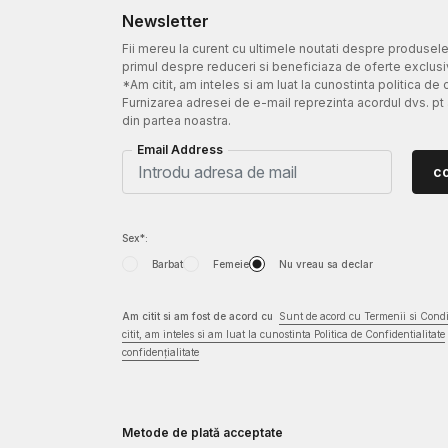
Newsletter
Fii mereu la curent cu ultimele noutati despre produsel
primul despre reduceri si beneficiaza de oferte exclusi
*Am citit, am inteles si am luat la cunostinta politica de 
Furnizarea adresei de e-mail reprezinta acordul dvs. pt
din partea noastra.
Email Address
c
Sex*:
Barbat
Femeie
Nu vreau sa declar
Am citit si am fost de acord cu
Sunt de acord cu Termenii si Condit
citit, am inteles si am luat la cunostinta Politica de Confidentialitate
confidențialitate
Metode de plată acceptate