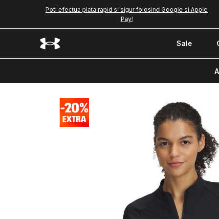
Poti efectua plata rapid si sigur folosind Google si Apple
Pay!
Sale
A