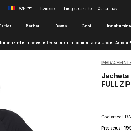
RON
Romania
Inregistreaza-te
Contul meu
Outlet
Barbati
Dama
Copii
Incaltamint
boneaza-te la newsletter si intra in comunitatea Under Armour
IMBRACAMINT
Jacheta
FULL ZIP
Cod articol:
13
19
Pret actual: