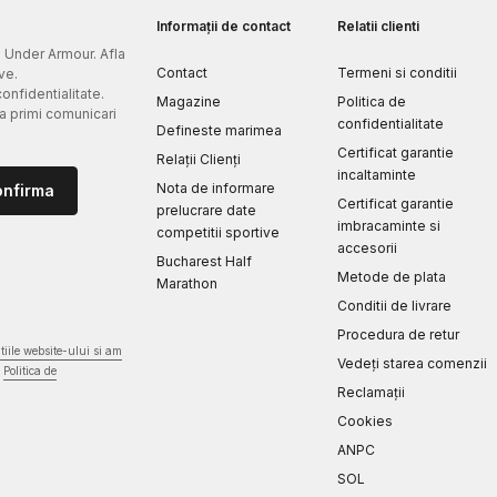
Informații de contact
Relatii clienti
e Under Armour. Afla
Contact
Termeni si conditii
ve.
confidentialitate.
Magazine
Politica de
 a primi comunicari
confidentialitate
Defineste marimea
Certificat garantie
Relații Clienți
incaltaminte
Nota de informare
onfirma
Certificat garantie
prelucrare date
imbracaminte si
competitii sportive
accesorii
Bucharest Half
Metode de plata
Marathon
Conditii de livrare
Procedura de retur
iile website-ului si am
Vedeți starea comenzii
Politica de
Reclamaţii
Cookies
ANPC
SOL