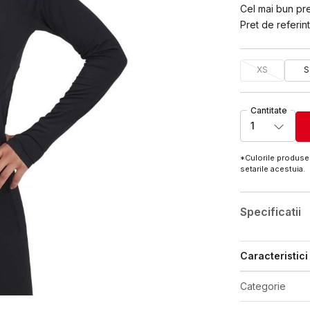
Cel mai bun pret
Pret de referint
XS
S
Cantitate
1
*Culorile produsel
setarile acestuia.
Specificatii
Caracteristici
Categorie