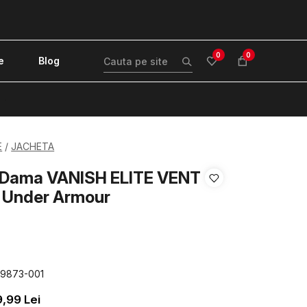
0
0
e
Blog
!
E
JACHETA
 Dama VANISH ELITE VENT
 Under Armour
89873-001
9,99
Lei