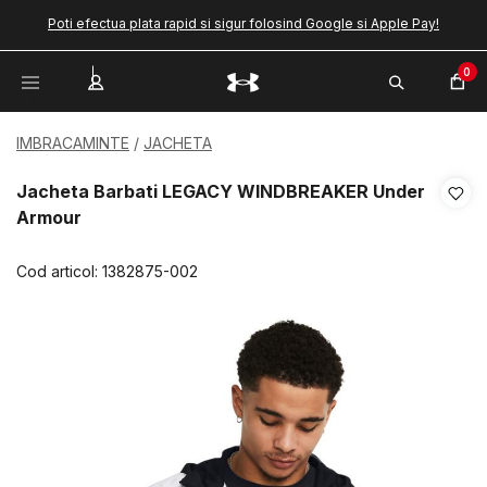
Poti efectua plata rapid si sigur folosind Google si Apple Pay!
0
IMBRACAMINTE
JACHETA
Jacheta Barbati LEGACY WINDBREAKER Under
Armour
Cod articol:
1382875-002