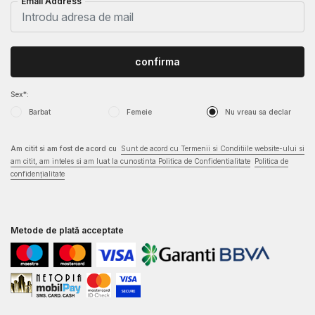
Email Address
confirma
Sex*:
Barbat
Femeie
Nu vreau sa declar
Am citit si am fost de acord cu
Sunt de acord cu Termenii si Conditiile website-ului si
am citit, am inteles si am luat la cunostinta Politica de Confidentialitate
Politica de
confidențialitate
Metode de plată acceptate