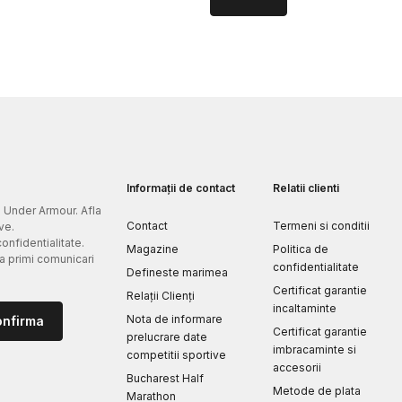
Informații de contact
Relatii clienti
e Under Armour. Afla
Contact
Termeni si conditii
ve.
confidentialitate.
Magazine
Politica de
 a primi comunicari
confidentialitate
Defineste marimea
Certificat garantie
Relații Clienți
incaltaminte
Nota de informare
onfirma
Certificat garantie
prelucrare date
imbracaminte si
competitii sportive
accesorii
Bucharest Half
Metode de plata
Marathon