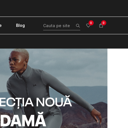
0
0
e
Blog
!