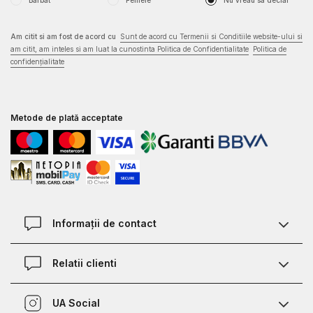
Barbat
Femeie
Nu vreau sa declar
Am citit si am fost de acord cu
Sunt de acord cu Termenii si Conditiile website-ului si
am citit, am inteles si am luat la cunostinta Politica de Confidentialitate
Politica de
confidențialitate
Metode de plată acceptate
Informații de contact
Contact
Relatii clienti
Magazine
Termeni si conditii
Defineste marimea
UA Social