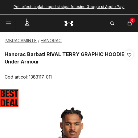
Poti efectua plata rapid si sigur folosind Google si Apple Pay!
0
IMBRACAMINTE
HANORAC
Hanorac Barbati RIVAL TERRY GRAPHIC HOODIE
Under Armour
Cod articol:
1383117-011