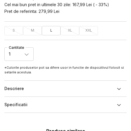
Cel mai bun pret in ultimele 30 zile:
167,99
Lei
(
-
33
%
)
Pret de referinta:
279,99
Lei
S
M
L
XL
XXL
Cantitate
1
*Culorile produselor pot sa difere usor in functie de dispozitivul folosit si
setarile acestuia.
Descriere
Specificatii