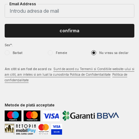
Email Address
confirma
Sex*:
Barbat
Femeie
Nu vreau sa declar
Am citit si am fost de acord cu
Sunt de acord cu Termenii si Conditiile website-ului si
am citit, am inteles si am luat la cunostinta Politica de Confidentialitate
Politica de
confidențialitate
Metode de plată acceptate