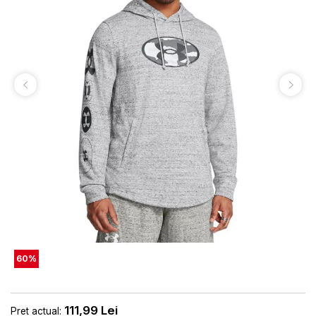
60
%
111,99
Lei
Pret actual: