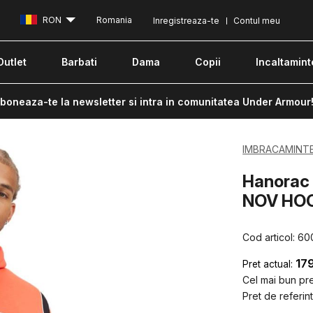
RON
Romania
Inregistreaza-te
Contul meu
Outlet
Barbati
Dama
Copii
Incaltamint
boneaza-te la newsletter si intra in comunitatea Under Armour
IMBRACAMINT
Hanorac 
NOV HOO
Cod articol:
60
17
Pret actual:
Cel mai bun pret
Pret de referint