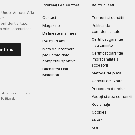
Informații de contact
Relatii clienti
e Under Armour. Afla
Contact
Termeni si conditii
ve.
confidentialitate.
Magazine
Politica de
 a primi comunicari
confidentialitate
Defineste marimea
Certificat garantie
Relații Clienți
incaltaminte
Nota de informare
onfirma
Certificat garantie
prelucrare date
imbracaminte si
competitii sportive
accesorii
Bucharest Half
Metode de plata
Marathon
Conditii de livrare
Procedura de retur
iile website-ului si am
Vedeți starea comenzii
Politica de
Reclamaţii
Cookies
ANPC
SOL