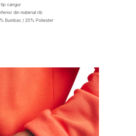
 tip cangur
nferior din material rib
0% Bumbac / 20% Poliester
Valoare
HANORAC
UNDER ARMOUR
BARBATI