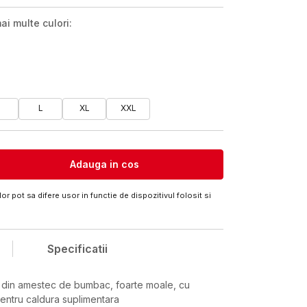
ai multe culori:
M
L
XL
XXL
Adauga in cos
or pot sa difere usor in functie de dispozitivul folosit si
Specificatii
e din amestec de bumbac, foarte moale, cu
 pentru caldura suplimentara