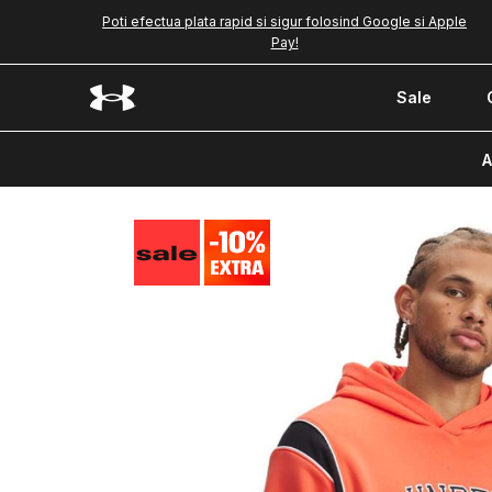
Poti efectua plata rapid si sigur folosind Google si Apple
Pay!
Sale
A