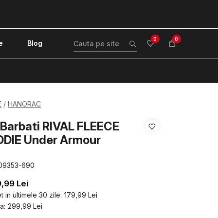
0
0
e
Blog
!
E
HANORAC
Barbati RIVAL FLEECE
DIE Under Armour
09353-690
9,99
Lei
 in ultimele 30 zile:
179,99
Lei
a:
299,99
Lei