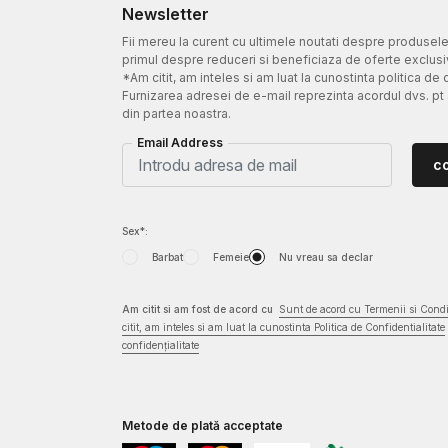
Newsletter
Fii mereu la curent cu ultimele noutati despre produsel
primul despre reduceri si beneficiaza de oferte exclusi
*Am citit, am inteles si am luat la cunostinta politica de 
Furnizarea adresei de e-mail reprezinta acordul dvs. pt
din partea noastra.
Email Address
c
Sex*:
Barbat
Femeie
Nu vreau sa declar
Am citit si am fost de acord cu
Sunt de acord cu Termenii si Condit
citit, am inteles si am luat la cunostinta Politica de Confidentialitate
confidențialitate
Metode de plată acceptate