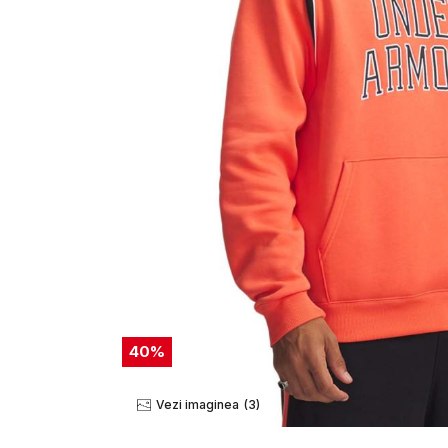
40
%
Vezi imaginea
(3)