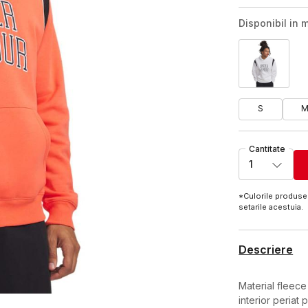
Disponibil in m
S
Cantitate
1
*Culorile produsel
setarile acestuia.
Descriere
Material fleec
interior periat