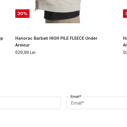
30
%
ip
Hanorac Barbati HIGH PILE FLEECE Under
H
Armour
A
629,99
Lei
5
Email*