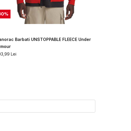
30
%
30
%
anorac Barbati UNSTOPPABLE FLEECE Under
Hanorac Ba
rmour
Under Armo
03,99
Lei
503,99
Lei