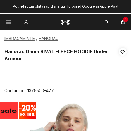
Poti efectua plata rapid si sigur folosind Google si Apple Pay!
0
IMBRACAMINTE
HANORAC
Hanorac Dama RIVAL FLEECE HOODIE Under
Armour
Cod articol:
1379500-477