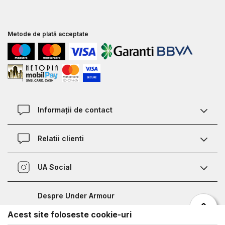
Metode de plată acceptate
Informații de contact
Contact
Relatii clienti
Magazine
Termeni si conditii
Defineste marimea
UA Social
Politica de confidentialitate
Relații Clienți
Facebook
Certificat garantie incaltaminte
Nota de informare prelucrare date competitii sportive
Despre Under Armour
Certificat garantie imbracaminte si accesorii
Bucharest Half Marathon
Acest site foloseste cookie-uri
Despre noi
Metode de plata