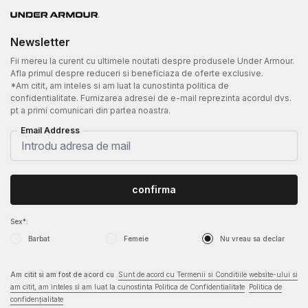
Newsletter
Fii mereu la curent cu ultimele noutati despre produsele Under Armour.
Afla primul despre reduceri si beneficiaza de oferte exclusive.
*Am citit, am inteles si am luat la cunostinta politica de
confidentialitate. Furnizarea adresei de e-mail reprezinta acordul dvs.
pt a primi comunicari din partea noastra.
Email Address
confirma
Sex*:
Barbat
Femeie
Nu vreau sa declar
Am citit si am fost de acord cu
Sunt de acord cu Termenii si Conditiile website-ului si
am citit, am inteles si am luat la cunostinta Politica de Confidentialitate
Politica de
confidențialitate