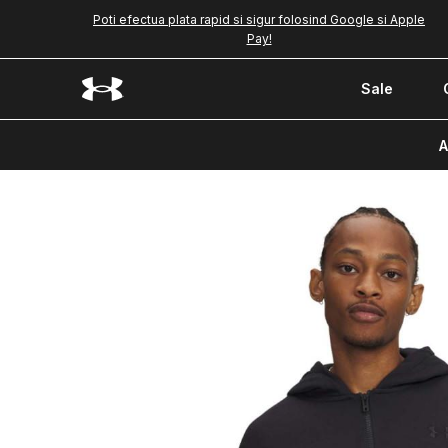
Poti efectua plata rapid si sigur folosind Google si Apple
Pay!
Sale
A