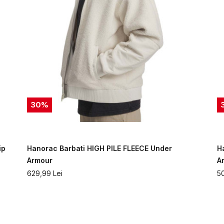
30
%
ip
Hanorac Barbati HIGH PILE FLEECE Under
H
Armour
A
629,99
Lei
5