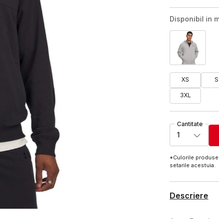
Disponibil in m
XS
S
3XL
Cantitate
1
*Culorile produsel
setarile acestuia.
Descriere