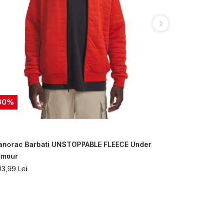
30
%
30
%
anorac Barbati UNSTOPPABLE FLEECE Under
Hanorac Ba
rmour
Under Armo
03,99
Lei
503,99
Lei