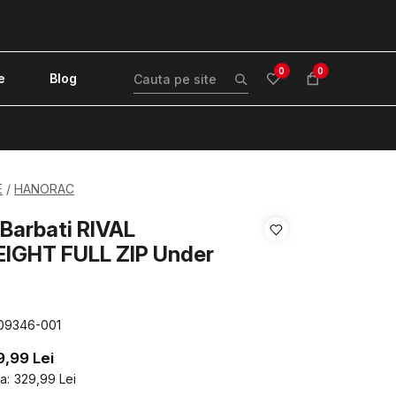
0
0
e
Blog
!
E
HANORAC
Barbati RIVAL
IGHT FULL ZIP Under
09346-001
9,99
Lei
a:
329,99
Lei