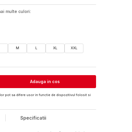
ai multe culori:
M
L
XL
XXL
Adauga in cos
or pot sa difere usor in functie de dispozitivul folosit si
Specificatii