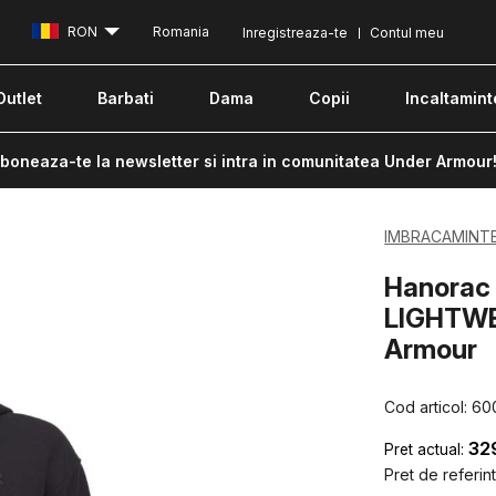
RON
Romania
Inregistreaza-te
Contul meu
Outlet
Barbati
Dama
Copii
Incaltamint
boneaza-te la newsletter si intra in comunitatea Under Armour
IMBRACAMINT
Hanorac 
LIGHTWE
Armour
Cod articol:
60
32
Pret actual:
Pret de referint