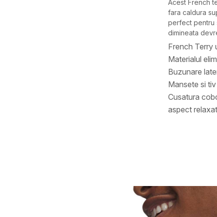
Acest French te
fara caldura sup
perfect pentru
dimineata dev
French Terry u
Materialul elim
Buzunare late
Mansete si tiv 
Cusatura cobor
aspect relaxa
Caracteristici
Categorie
BRAND
GEN