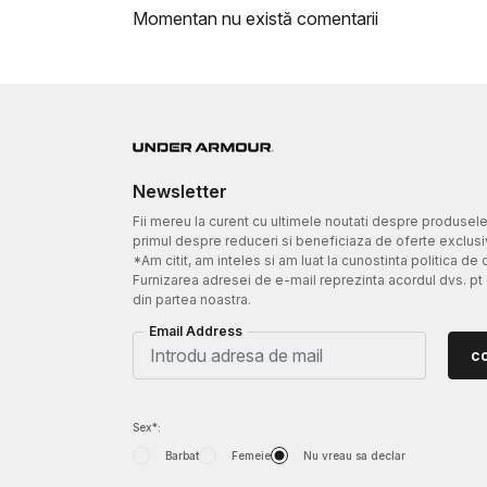
Momentan nu există comentarii
Newsletter
Fii mereu la curent cu ultimele noutati despre produsel
primul despre reduceri si beneficiaza de oferte exclusi
*Am citit, am inteles si am luat la cunostinta politica de 
Furnizarea adresei de e-mail reprezinta acordul dvs. pt
din partea noastra.
Email Address
c
Sex*:
Barbat
Femeie
Nu vreau sa declar