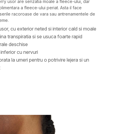
rry usor are senzatia moale a fleece-ului, dar
limentara a fleece-ului periat. Asta il face
 serile racoroase de vara sau antrenamentele de
reme.
sor, cu exterior neted si interior cald si moale
ina transpiratia si se usuca foarte rapid
rale deschise
inferior cu nervuri
ata la umeri pentru o potrivire lejera si un
t
Valoare
HANORAC
UNDER ARMOUR
BARBATI