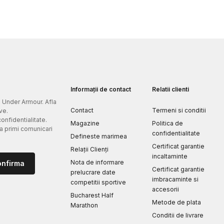
Informații de contact
Relatii clienti
e Under Armour. Afla
Contact
Termeni si conditii
ve.
confidentialitate.
Magazine
Politica de
 a primi comunicari
confidentialitate
Defineste marimea
Certificat garantie
Relații Clienți
incaltaminte
Nota de informare
onfirma
Certificat garantie
prelucrare date
imbracaminte si
competitii sportive
accesorii
Bucharest Half
Metode de plata
Marathon
Conditii de livrare