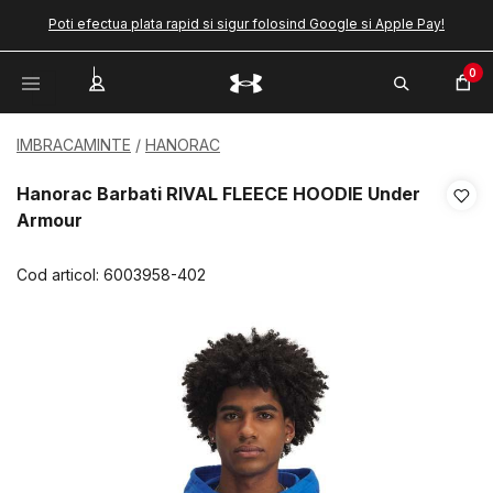
Poti efectua plata rapid si sigur folosind Google si Apple Pay!
0
IMBRACAMINTE
HANORAC
Hanorac Barbati RIVAL FLEECE HOODIE Under
Armour
Cod articol:
6003958-402