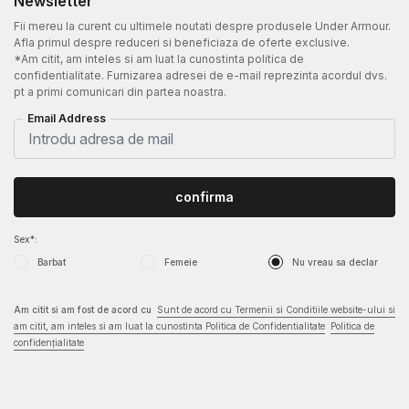
Newsletter
Fii mereu la curent cu ultimele noutati despre produsele Under Armour.
Afla primul despre reduceri si beneficiaza de oferte exclusive.
*Am citit, am inteles si am luat la cunostinta politica de
confidentialitate. Furnizarea adresei de e-mail reprezinta acordul dvs.
pt a primi comunicari din partea noastra.
Email Address
confirma
Sex*:
Barbat
Femeie
Nu vreau sa declar
Am citit si am fost de acord cu
Sunt de acord cu Termenii si Conditiile website-ului si
am citit, am inteles si am luat la cunostinta Politica de Confidentialitate
Politica de
confidențialitate