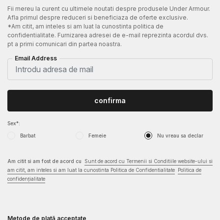
Fii mereu la curent cu ultimele noutati despre produsele Under Armour.
Afla primul despre reduceri si beneficiaza de oferte exclusive.
*Am citit, am inteles si am luat la cunostinta politica de
confidentialitate. Furnizarea adresei de e-mail reprezinta acordul dvs.
pt a primi comunicari din partea noastra.
Email Address
confirma
Sex*:
Barbat
Femeie
Nu vreau sa declar
Am citit si am fost de acord cu
Sunt de acord cu Termenii si Conditiile website-ului si
am citit, am inteles si am luat la cunostinta Politica de Confidentialitate
Politica de
confidențialitate
Metode de plată acceptate