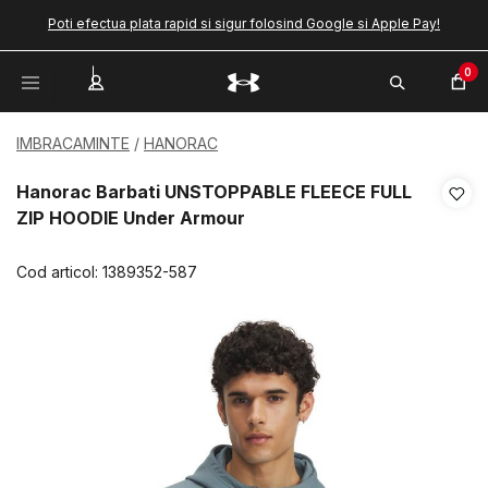
Poti efectua plata rapid si sigur folosind Google si Apple Pay!
0
IMBRACAMINTE
HANORAC
Hanorac Barbati UNSTOPPABLE FLEECE FULL
ZIP HOODIE Under Armour
Cod articol:
1389352-587