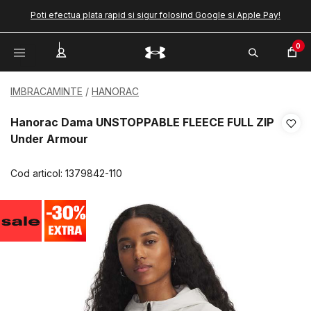
Poti efectua plata rapid si sigur folosind Google si Apple Pay!
0
IMBRACAMINTE
HANORAC
Hanorac Dama UNSTOPPABLE FLEECE FULL ZIP
Under Armour
Cod articol:
1379842-110