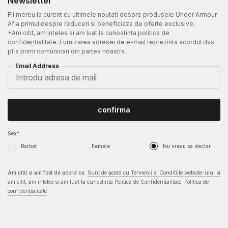
Newsletter
Fii mereu la curent cu ultimele noutati despre produsele Under Armour.
Afla primul despre reduceri si beneficiaza de oferte exclusive.
*Am citit, am inteles si am luat la cunostinta politica de
confidentialitate. Furnizarea adresei de e-mail reprezinta acordul dvs.
pt a primi comunicari din partea noastra.
Email Address
confirma
Sex*:
Barbat
Femeie
Nu vreau sa declar
Am citit si am fost de acord cu
Sunt de acord cu Termenii si Conditiile website-ului si
am citit, am inteles si am luat la cunostinta Politica de Confidentialitate
Politica de
confidențialitate