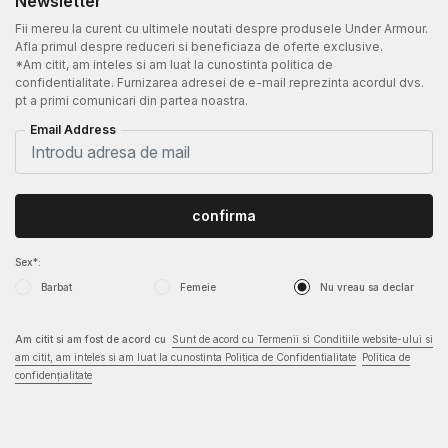
Newsletter
Fii mereu la curent cu ultimele noutati despre produsele Under Armour.
Afla primul despre reduceri si beneficiaza de oferte exclusive.
*Am citit, am inteles si am luat la cunostinta politica de
confidentialitate. Furnizarea adresei de e-mail reprezinta acordul dvs.
pt a primi comunicari din partea noastra.
Email Address
confirma
Sex*:
Barbat
Femeie
Nu vreau sa declar
Am citit si am fost de acord cu
Sunt de acord cu Termenii si Conditiile website-ului si
am citit, am inteles si am luat la cunostinta Politica de Confidentialitate
Politica de
confidențialitate