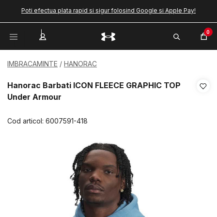
Poti efectua plata rapid si sigur folosind Google si Apple Pay!
0
IMBRACAMINTE
HANORAC
Hanorac Barbati ICON FLEECE GRAPHIC TOP
Under Armour
Cod articol:
6007591-418