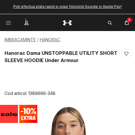
Poti efectua plata rapid si sigur folosind Google si Apple Pay!
0
IMBRACAMINTE
HANORAC
Hanorac Dama UNSTOPPABLE UTILITY SHORT
SLEEVE HOODIE Under Armour
Cod articol:
1389666-348