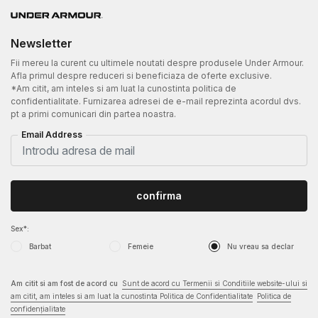
Newsletter
Fii mereu la curent cu ultimele noutati despre produsele Under Armour.
Afla primul despre reduceri si beneficiaza de oferte exclusive.
*Am citit, am inteles si am luat la cunostinta politica de
confidentialitate. Furnizarea adresei de e-mail reprezinta acordul dvs.
pt a primi comunicari din partea noastra.
Email Address
confirma
Sex*:
Barbat
Femeie
Nu vreau sa declar
Am citit si am fost de acord cu
Sunt de acord cu Termenii si Conditiile website-ului si
am citit, am inteles si am luat la cunostinta Politica de Confidentialitate
Politica de
confidențialitate