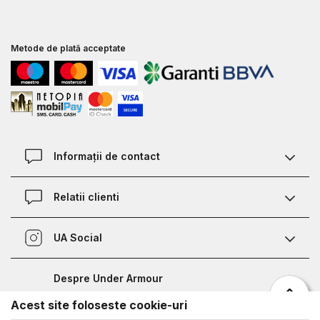
Metode de plată acceptate
Informații de contact
Contact
Relatii clienti
Magazine
Termeni si conditii
Defineste marimea
UA Social
Politica de confidentialitate
Relații Clienți
Facebook
Certificat garantie incaltaminte
Nota de informare prelucrare date competitii sportive
Despre Under Armour
Certificat garantie imbracaminte si accesorii
Bucharest Half Marathon
Acest site foloseste cookie-uri
Despre noi
Metode de plata