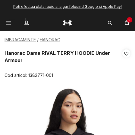
Poti efectua plata rapid si sigur folosind Google si Apple Pay!
0
IMBRACAMINTE
HANORAC
Hanorac Dama RIVAL TERRY HOODIE Under
Armour
Cod articol:
1382771-001