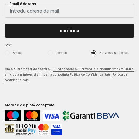
Email Address
confirma
Sex*:
Barbat
Femeie
Nu vreau sa declar
Am citit si am fost de acord cu
Sunt de acord cu Termenii si Conditiile website-ului si
am citit, am inteles si am luat la cunostinta Politica de Confidentialitate
Politica de
confidențialitate
Metode de plată acceptate