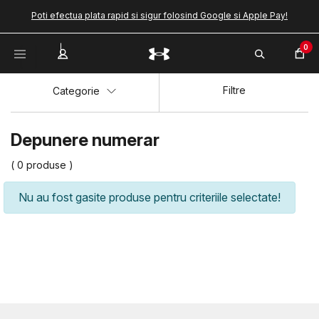
Poti efectua plata rapid si sigur folosind Google si Apple Pay!
0
Filtre
Categorie
Depunere numerar
( 0 produse )
Nu au fost gasite produse pentru criteriile selectate!