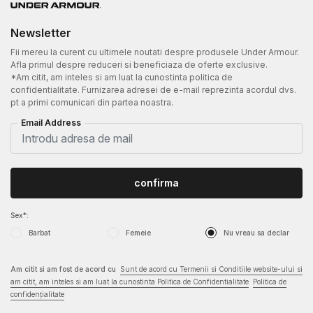
Newsletter
Fii mereu la curent cu ultimele noutati despre produsele Under Armour.
Afla primul despre reduceri si beneficiaza de oferte exclusive.
*Am citit, am inteles si am luat la cunostinta politica de
confidentialitate. Furnizarea adresei de e-mail reprezinta acordul dvs.
pt a primi comunicari din partea noastra.
Email Address
confirma
Sex*:
Barbat
Femeie
Nu vreau sa declar
Am citit si am fost de acord cu
Sunt de acord cu Termenii si Conditiile website-ului si
am citit, am inteles si am luat la cunostinta Politica de Confidentialitate
Politica de
confidențialitate