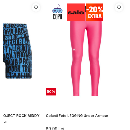
50
%
te PROJECT ROCK MIDDY
Colanti Fete LEGGING Under Armour
mour
89,99
Lei