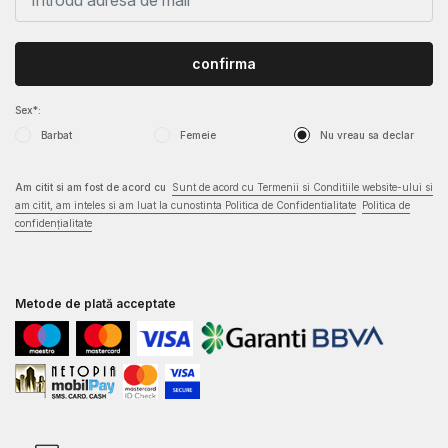
confirma
Sex*:
Barbat
Femeie
Nu vreau sa declar
Am citit si am fost de acord cu
Sunt de acord cu Termenii si Conditiile website-ului si
am citit, am inteles si am luat la cunostinta Politica de Confidentialitate
Politica de
confidențialitate
Metode de plată acceptate