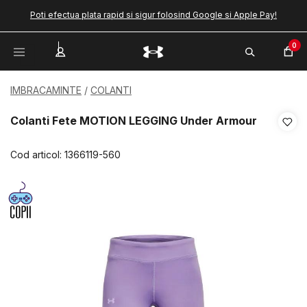
Poti efectua plata rapid si sigur folosind Google si Apple Pay!
0
IMBRACAMINTE
COLANTI
Colanti Fete MOTION LEGGING Under Armour
Cod articol:
1366119-560