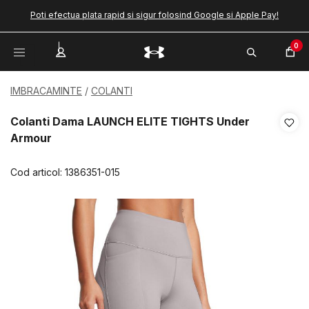
Poti efectua plata rapid si sigur folosind Google si Apple Pay!
0
IMBRACAMINTE
COLANTI
Colanti Dama LAUNCH ELITE TIGHTS Under
Armour
Cod articol:
1386351-015