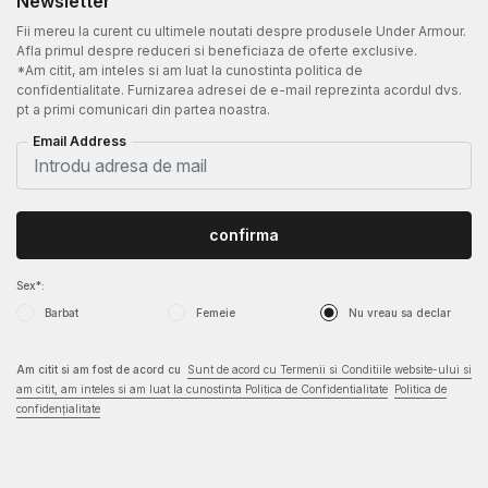
Newsletter
Fii mereu la curent cu ultimele noutati despre produsele Under Armour.
Afla primul despre reduceri si beneficiaza de oferte exclusive.
*Am citit, am inteles si am luat la cunostinta politica de
confidentialitate. Furnizarea adresei de e-mail reprezinta acordul dvs.
pt a primi comunicari din partea noastra.
Email Address
confirma
Sex*:
Barbat
Femeie
Nu vreau sa declar
Am citit si am fost de acord cu
Sunt de acord cu Termenii si Conditiile website-ului si
am citit, am inteles si am luat la cunostinta Politica de Confidentialitate
Politica de
confidențialitate