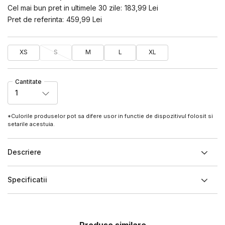
Cel mai bun pret in ultimele 30 zile:
183,99
Lei
Pret de referinta:
459,99
Lei
XS
S
M
L
XL
Cantitate
1
*Culorile produselor pot sa difere usor in functie de dispozitivul folosit si
setarile acestuia.
Descriere
Specificatii