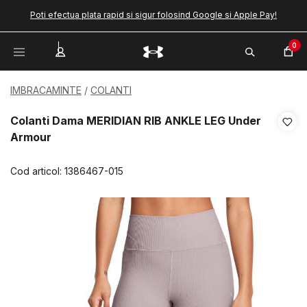
Poti efectua plata rapid si sigur folosind Google si Apple Pay!
0
IMBRACAMINTE
COLANTI
Colanti Dama MERIDIAN RIB ANKLE LEG Under
Armour
Cod articol:
1386467-015