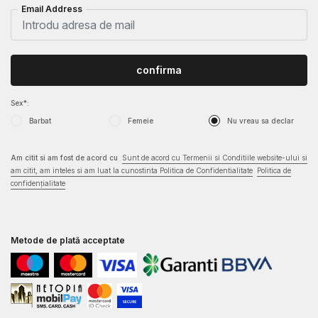
Email Address
confirma
Sex*:
Barbat
Femeie
Nu vreau sa declar
Am citit si am fost de acord cu
Sunt de acord cu Termenii si Conditiile website-ului si
am citit, am inteles si am luat la cunostinta Politica de Confidentialitate
Politica de
confidențialitate
Metode de plată acceptate