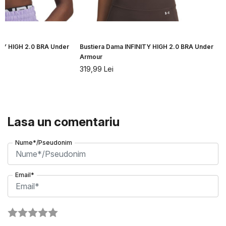
ITY HIGH 2.0 BRA Under
Bustiera Dama INFINITY HIGH 2.0 BRA Under
B
Armour
319,99
Lei
Lasa un comentariu
Nume*/Pseudonim
Email*