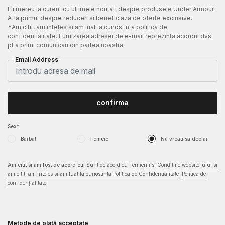
Fii mereu la curent cu ultimele noutati despre produsele Under Armour.
Afla primul despre reduceri si beneficiaza de oferte exclusive.
*Am citit, am inteles si am luat la cunostinta politica de
confidentialitate. Furnizarea adresei de e-mail reprezinta acordul dvs.
pt a primi comunicari din partea noastra.
Email Address
confirma
Sex*:
Barbat
Femeie
Nu vreau sa declar
Am citit si am fost de acord cu
Sunt de acord cu Termenii si Conditiile website-ului si
am citit, am inteles si am luat la cunostinta Politica de Confidentialitate
Politica de
confidențialitate
Metode de plată acceptate