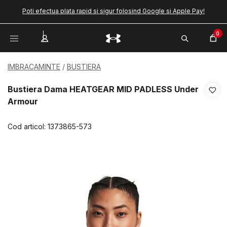
Poti efectua plata rapid si sigur folosind Google si Apple Pay!
0
IMBRACAMINTE
BUSTIERA
Bustiera Dama HEATGEAR MID PADLESS Under
Armour
Cod articol:
1373865-573