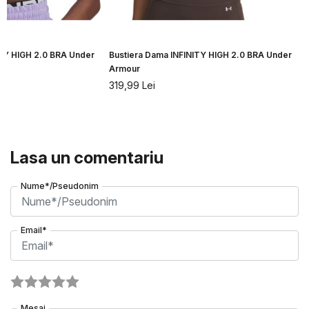
ITY HIGH 2.0 BRA Under
Bustiera Dama INFINITY HIGH 2.0 BRA Under
B
Armour
319,99
Lei
Lasa un comentariu
Nume*/Pseudonim
Email*
Mesaj