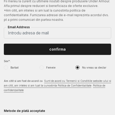
Fii mereu la curent cu ultimele noutati despre produsele Under Armour.
Afla primul despre reduceri si beneficiaza de oferte exclusive.
*Am citit, am inteles si am luat la cunostinta politica de
confidentialitate. Furnizarea adresei de e-mail reprezinta acordul dvs.
pt a primi comunicari din partea noastra.
Email Address
confirma
Sex*:
Barbat
Femeie
Nu vreau sa declar
Am citit si am fost de acord cu
Sunt de acord cu Termenii si Conditiile website-ului si
am citit, am inteles si am luat la cunostinta Politica de Confidentialitate
Politica de
confidențialitate
Metode de plată acceptate