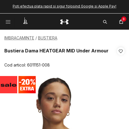
Poti efectua plata rapid si sigur folosind Google si Apple Pay!
0
IMBRACAMINTE
BUSTIERA
Bustiera Dama HEATGEAR MID Under Armour
Cod articol:
6011151-008